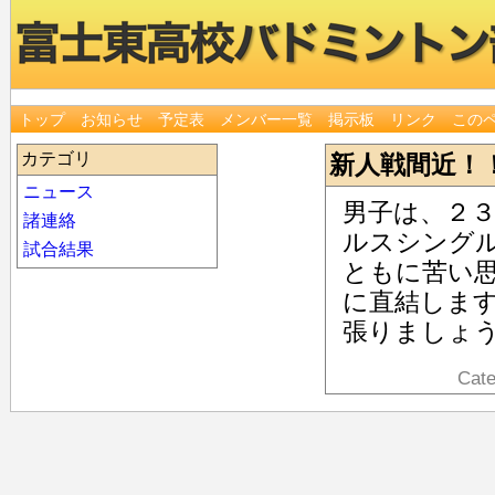
トップ
お知らせ
予定表
メンバー一覧
掲示板
リンク
この
カテゴリ
新人戦間近！
ニュース
男子は、２
諸連絡
ルスシング
試合結果
ともに苦い
に直結しま
張りましょ
Cat