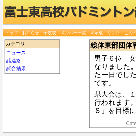
トップ
お知らせ
予定表
メンバー一覧
掲示板
リンク
この
カテゴリ
総体東部団体
ニュース
男子６位 
諸連絡
なりました
試合結果
た一日でし
です。
県大会は、
行われます
８」を目標
Cat