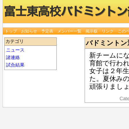
トップ
お知らせ
予定表
メンバー一覧
掲示板
リンク
この
カテゴリ
バドミントン
ニュース
新チームに
諸連絡
育館で行わ
試合結果
女子は２年
た。夏休み
頑張りまし
Cat