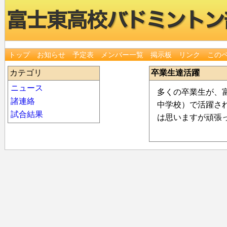
トップ
お知らせ
予定表
メンバー一覧
掲示板
リンク
この
カテゴリ
卒業生達活躍
ニュース
多くの卒業生が、
諸連絡
中学校）で活躍さ
試合結果
は思いますが頑張