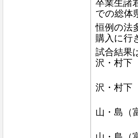
卒業生諸
での総体
恒例の法
購入に行
試合結果
沢・村下
ベ
沢・村下
女子ダ
山・島（
ベ
山・島（