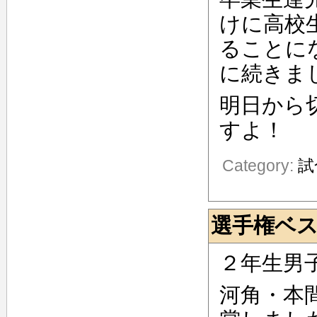
けに高校
ることに
に続きま
明日から
すよ！
Category:
試
選手権ベ
２年生男
河角・本