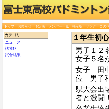
トップ
お知らせ
予定表
メンバー一覧
掲示板
リンク
この
カテゴリ
１年生初心
ニュース
男子１２
諸連絡
試合結果
女子５名
女子 田
位 男子
県大会出
者と激闘
卒業生達