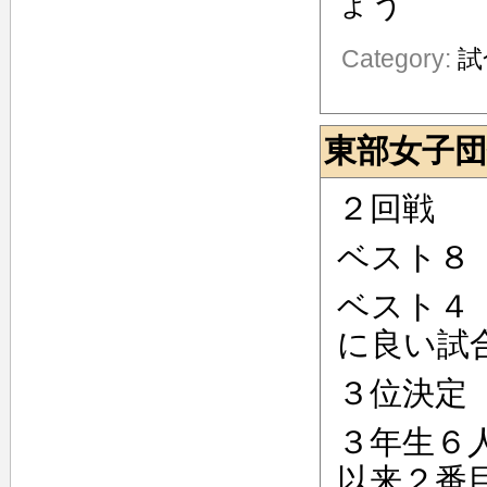
ょう
Category:
試
東部女子団
２回戦 
ベスト８
ベスト４
に良い試
３位決定
３年生６
以来２番