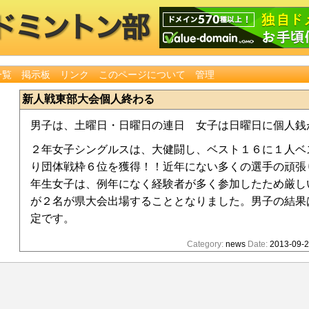
一覧
掲示板
リンク
このページについて
管理
新人戦東部大会個人終わる
男子は、土曜日・日曜日の連日 女子は日曜日に個人銭
２年女子シングルスは、大健闘し、ベスト１６に１人ベ
り団体戦枠６位を獲得！！近年にない多くの選手の頑張
年生女子は、例年になく経験者が多く参加したため厳し
が２名が県大会出場することとなりました。男子の結果
定です。
Category:
news
Date:
2013-09-2