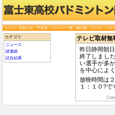
トップ
お知らせ
予定表
メンバー一覧
掲示板
リンク
この
カテゴリ
テレビ取材無
ニュース
昨日静岡朝
諸連絡
終了しまし
試合結果
い選手が多
を中心によ
放映時間は
１：１０?で
Cat