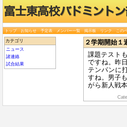
トップ
お知らせ
予定表
メンバー一覧
掲示板
リンク
この
カテゴリ
２学期開始１
ニュース
課題テスト
諸連絡
ですね。昨
試合結果
テンパンに
すね。男子
がら新人戦
Cat