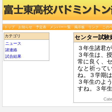
トップ
お知らせ
予定表
メンバー一覧
掲示板
リンク
この
カテゴリ
センター試験
ニュース
３年生諸君
諸連絡
３年生は、
試合結果
常に良く、
なと祈って
ね。３学期
３年生のよ
すね。３年
Cat