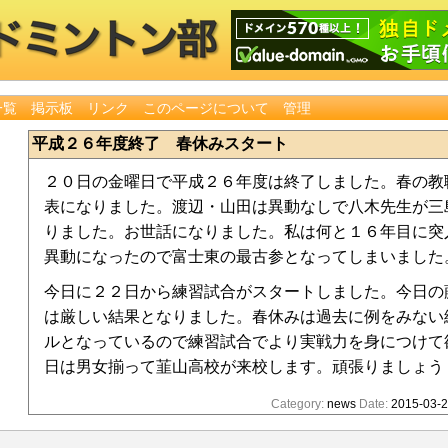
一覧
掲示板
リンク
このページについて
管理
平成２６年度終了 春休みスタート
２０日の金曜日で平成２６年度は終了しました。春の教
表になりました。渡辺・山田は異動なしで八木先生が三
りました。お世話になりました。私は何と１６年目に突
異動になったので富士東の最古参となってしまいました
今日に２２日から練習試合がスタートしました。今日の
は厳しい結果となりました。春休みは過去に例をみない
ルとなっているので練習試合でより実戦力を身につけて
日は男女揃って韮山高校が来校します。頑張りましょう
Category:
news
Date:
2015-03-2