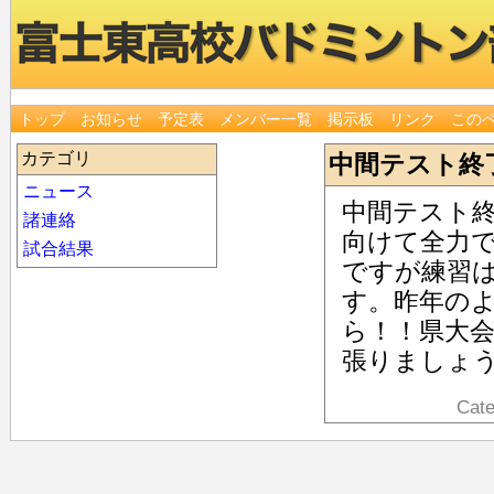
トップ
お知らせ
予定表
メンバー一覧
掲示板
リンク
この
カテゴリ
中間テスト終
ニュース
中間テスト
諸連絡
向けて全力
試合結果
ですが練習
す。昨年の
ら！！県大
張りましょ
Cat