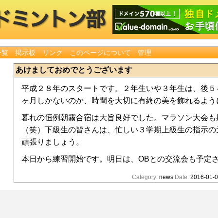
一覧
掲示板
リンク
このページについて
管理
あけましておめでとうございます
平成２８年のスタートです。２年生いや３年生は、後５
ヶ月しかないのか、時間を大切に有終の美を飾れるよう
暮れの恒例朝霧合宿は大旨良好でした。マラソン大会も
（笑）下級生の皆さんは、忙しい３学期上級生の指示の
頑張りましょう。
本日から練習開始です。明日は、OBとの交流会も予定
Category:
news
Date:
2016-01-0