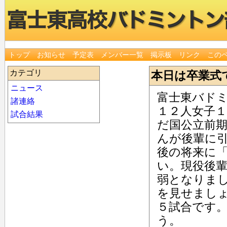
トップ
お知らせ
予定表
メンバー一覧
掲示板
リンク
この
カテゴリ
本日は卒業式
ニュース
富士東バド
諸連絡
１２人女子
試合結果
だ国公立前
んが後輩に
後の将来に
い。現役後
弱となりま
を見せまし
５試合です
う。