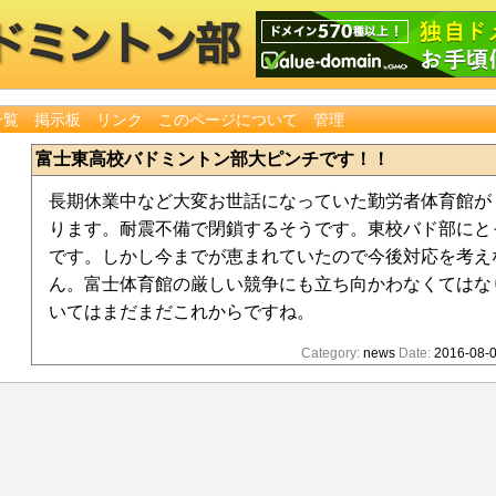
一覧
掲示板
リンク
このページについて
管理
富士東高校バドミントン部大ピンチです！！
長期休業中など大変お世話になっていた勤労者体育館が
ります。耐震不備で閉鎖するそうです。東校バド部にと
です。しかし今までが恵まれていたので今後対応を考え
ん。富士体育館の厳しい競争にも立ち向かわなくてはな
いてはまだまだこれからですね。
Category:
news
Date:
2016-08-0