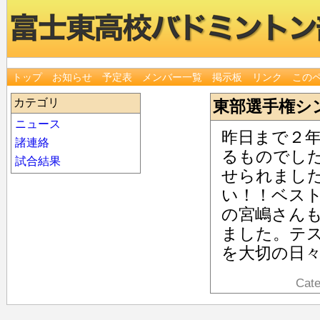
トップ
お知らせ
予定表
メンバー一覧
掲示板
リンク
この
カテゴリ
東部選手権シ
ニュース
昨日まで２
諸連絡
るものでし
試合結果
せられまし
い！！ベス
の宮嶋さん
ました。テ
を大切の日
Cat