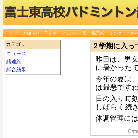
トップ
お知らせ
予定表
メンバー一覧
掲示板
リンク
この
カテゴリ
２学期に入っ
ニュース
昨日は、男
諸連絡
に暑かった
試合結果
今年の夏は
は最悪です
日の入り時
しばらく続
体調管理に
Cat