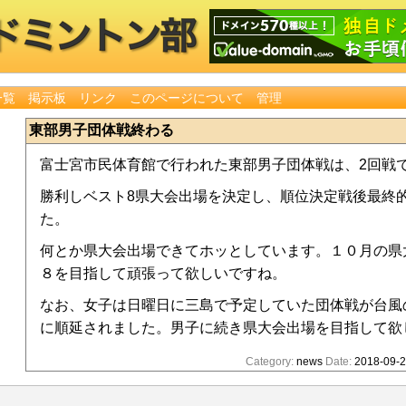
一覧
掲示板
リンク
このページについて
管理
東部男子団体戦終わる
富士宮市民体育館で行われた東部男子団体戦は、2回戦
勝利しベスト8県大会出場を決定し、順位決定戦後最終
た。
何とか県大会出場できてホッとしています。１０月の県
８を目指して頑張って欲しいですね。
なお、女子は日曜日に三島で予定していた団体戦が台風
に順延されました。男子に続き県大会出場を目指して欲
Category:
news
Date:
2018-09-2