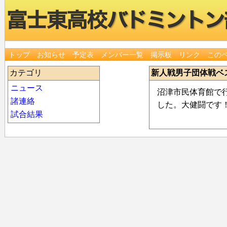
トップ
お知らせ
予定表
メンバー一覧
掲示板
リンク
この
カテゴリ
新人戦男子団体戦ベ
ニュース
沼津市民体育館で
諸連絡
した。大健闘です
試合結果