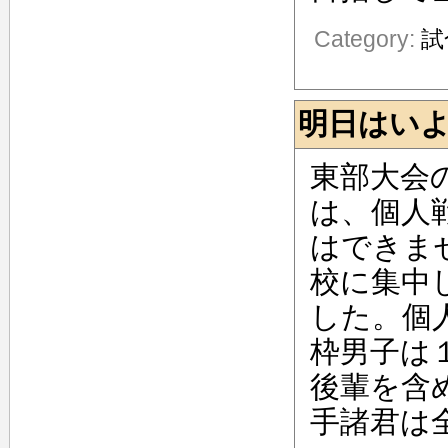
Category:
試
明日はい
東部大会
は、個人
はできま
校に集中
した。個
枠男子は
後輩を含
手諸君は