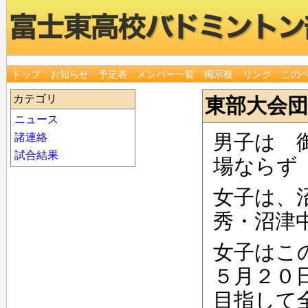
トップ
お知らせ
予定表
メンバー一覧
掲示板
リンク
この
カテゴリ
東部大会団
ニュース
男子は 
諸連絡
試合結果
場なら
女子は、
秀・沼津
女子はこ
５月２０
目指して