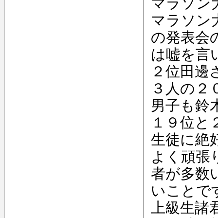
マラソン
マラソン
の発表会
は嘘を言
２位田邊
３人の２
男子も鈴
１９位と
生徒に絶
よく頑張
者が多数
いことで
上級生諸