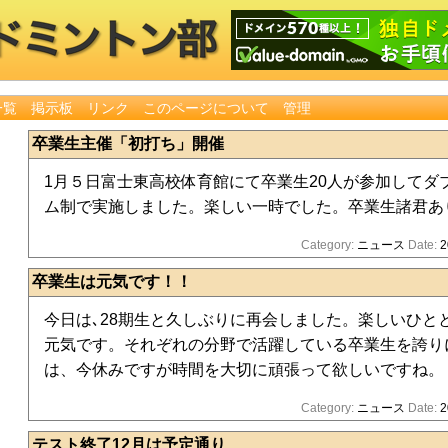
一覧
掲示板
リンク
このページについて
管理
卒業生主催「初打ち」開催
1月５日富士東高校体育館にて卒業生20人が参加してダ
ム制で実施しました。楽しい一時でした。卒業生諸君あ
Category:
ニュース
Date:
2
卒業生は元気です！！
今日は､28期生と久しぶりに再会しました。楽しいひと
元気です。それぞれの分野で活躍している卒業生を誇り
は、今休みですが時間を大切に頑張って欲しいですね。
Category:
ニュース
Date:
2
テスト終了12月は予定通り