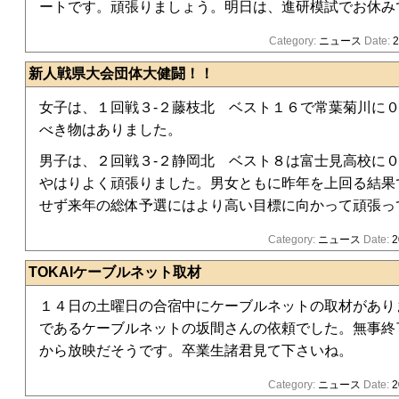
ートです。頑張りましょう。明日は、進研模試でお休み
Category:
ニュース
Date:
2
新人戦県大会団体大健闘！！
女子は、１回戦３-２藤枝北 ベスト１６で常葉菊川に０
べき物はありました。
男子は、２回戦３-２静岡北 ベスト８は富士見高校に０
やはりよく頑張りました。男女ともに昨年を上回る結果
せず来年の総体予選にはより高い目標に向かって頑張っ
Category:
ニュース
Date:
2
TOKAIケーブルネット取材
１４日の土曜日の合宿中にケーブルネットの取材があり
であるケーブルネットの坂間さんの依頼でした。無事終
から放映だそうです。卒業生諸君見て下さいね。
Category:
ニュース
Date:
2