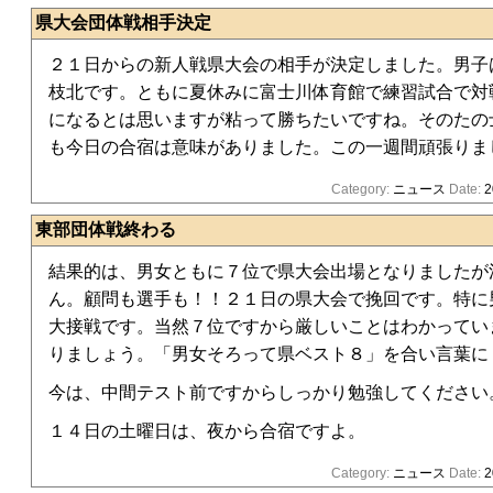
県大会団体戦相手決定
２１日からの新人戦県大会の相手が決定しました。男子
枝北です。ともに夏休みに富士川体育館で練習試合で対
になるとは思いますが粘って勝ちたいですね。そのたの
も今日の合宿は意味がありました。この一週間頑張りま
Category:
ニュース
Date:
2
東部団体戦終わる
結果的は、男女ともに７位で県大会出場となりましたが
ん。顧問も選手も！！２１日の県大会で挽回です。特に
大接戦です。当然７位ですから厳しいことはわかってい
りましょう。「男女そろって県ベスト８」を合い言葉に
今は、中間テスト前ですからしっかり勉強してください
１４日の土曜日は、夜から合宿ですよ。
Category:
ニュース
Date:
2