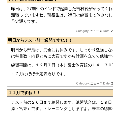
昨日は、27期生のインドで起業した吉村君が寄ってく
頑張っていますね。現役生は、28日の練習まで休みな
予定通りです。
Category:
ニュース
Date:
2
明日からテスト前一週間ですね！！
明日から部活は、完全にお休みです。しっかり勉強しな
は科目数・内容ともに大変ですから計画を立てて勉強す
練習再開は、１２月７日（木）富士体育館の１４：３０
１２月はほぼ予定表通りです。
Category:
ニュース
Date:
2
１１月ですね！！
テスト前の２６日まで練習します。練習試合は、１９日
原・宮東）です。トレーニングもしますよ。来年の総体