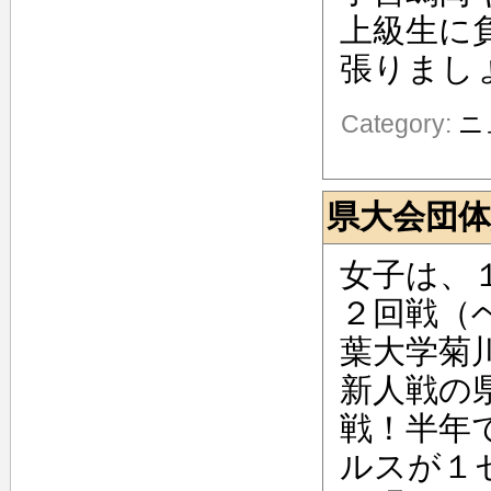
上級生に
張りまし
Category:
ニ
県大会団
女子は、
２回戦（
葉大学菊
新人戦の
戦！半年
ルスが１