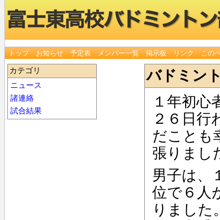
トップ
お知らせ
予定表
メンバー一覧
掲示板
リンク
この
カテゴリ
バドミン
ニュース
１年初心
諸連絡
試合結果
２６日行
だことも
張りまし
男子は、
位で６人
りました