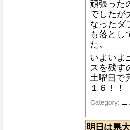
頑張った
でしたが
なったダ
も落とし
た。
いよいよ
スを残す
土曜日で
１６！！
Category:
ニ
明日は県